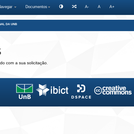
Navegar
Documentos
A-
A
A+
NAL DA UNB
s
do com a sua solicitação.