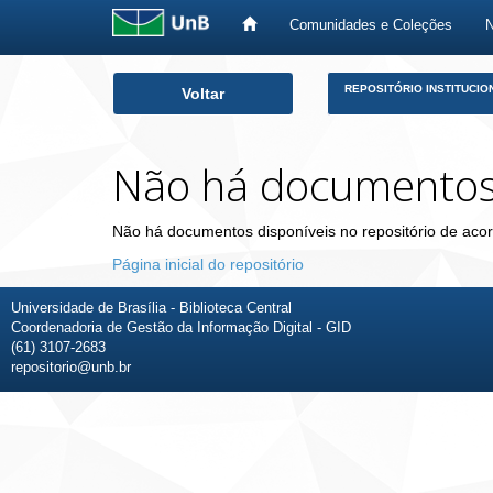
Comunidades e Coleções
Skip
REPOSITÓRIO INSTITUCIO
Voltar
navigation
Não há documento
Não há documentos disponíveis no repositório de acor
Página inicial do repositório
Universidade de Brasília - Biblioteca Central
Coordenadoria de Gestão da Informação Digital - GID
(61) 3107-2683
repositorio@unb.br