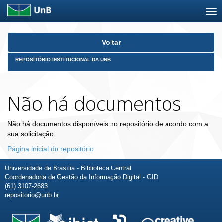
Skip
Voltar
navigation
REPOSITÓRIO INSTITUCIONAL DA UNB
Não há documentos
Não há documentos disponíveis no repositório de acordo com a
sua solicitação.
Página inicial do repositório
Universidade de Brasília - Biblioteca Central
Coordenadoria de Gestão da Informação Digital - GID
(61) 3107-2683
repositorio@unb.br