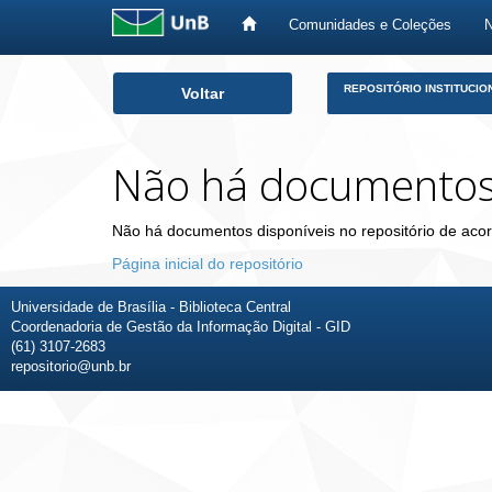
Comunidades e Coleções
Skip
REPOSITÓRIO INSTITUCIO
Voltar
navigation
Não há documento
Não há documentos disponíveis no repositório de acor
Página inicial do repositório
Universidade de Brasília - Biblioteca Central
Coordenadoria de Gestão da Informação Digital - GID
(61) 3107-2683
repositorio@unb.br