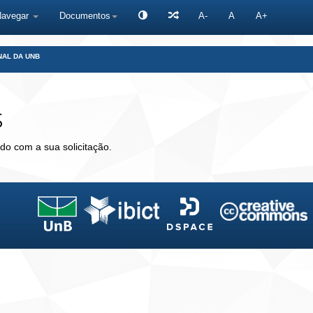
Navegar
Documentos
A-
A
A+
NAL DA UNB
s
do com a sua solicitação.