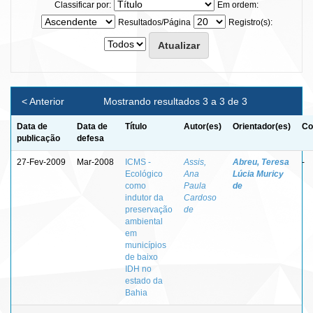
Classificar por:
Em ordem:
Resultados/Página
Registro(s):
< Anterior
Mostrando resultados 3 a 3 de 3
Data de
Data de
Título
Autor(es)
Orientador(es)
Co
publicação
defesa
27-Fev-2009
Mar-2008
ICMS -
Assis,
Abreu, Teresa
-
Ecológico
Ana
Lúcia Muricy
como
Paula
de
indutor da
Cardoso
preservação
de
ambiental
em
municípios
de baixo
IDH no
estado da
Bahia