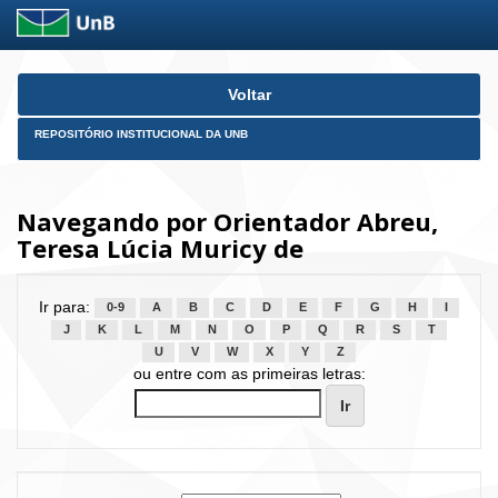
Skip
Voltar
navigation
REPOSITÓRIO INSTITUCIONAL DA UNB
Navegando por Orientador Abreu,
Teresa Lúcia Muricy de
Ir para:
0-9
A
B
C
D
E
F
G
H
I
J
K
L
M
N
O
P
Q
R
S
T
U
V
W
X
Y
Z
ou entre com as primeiras letras: