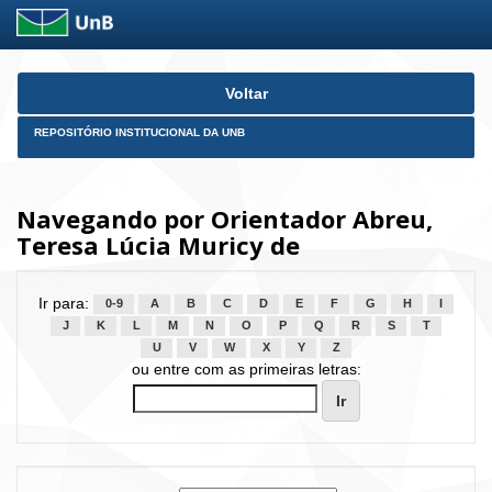
Skip
Voltar
navigation
REPOSITÓRIO INSTITUCIONAL DA UNB
Navegando por Orientador Abreu,
Teresa Lúcia Muricy de
Ir para:
0-9
A
B
C
D
E
F
G
H
I
J
K
L
M
N
O
P
Q
R
S
T
U
V
W
X
Y
Z
ou entre com as primeiras letras: