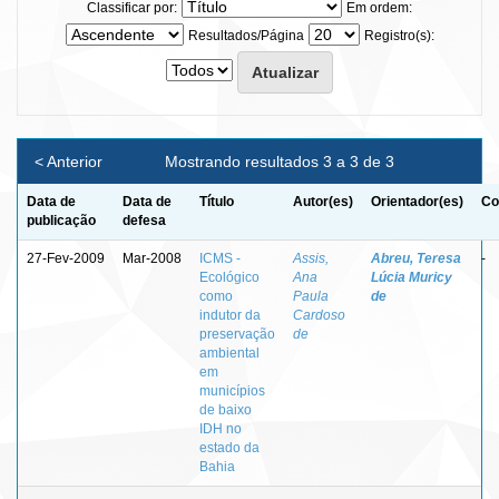
Classificar por:
Em ordem:
Resultados/Página
Registro(s):
< Anterior
Mostrando resultados 3 a 3 de 3
Data de
Data de
Título
Autor(es)
Orientador(es)
Co
publicação
defesa
27-Fev-2009
Mar-2008
ICMS -
Assis,
Abreu, Teresa
-
Ecológico
Ana
Lúcia Muricy
como
Paula
de
indutor da
Cardoso
preservação
de
ambiental
em
municípios
de baixo
IDH no
estado da
Bahia