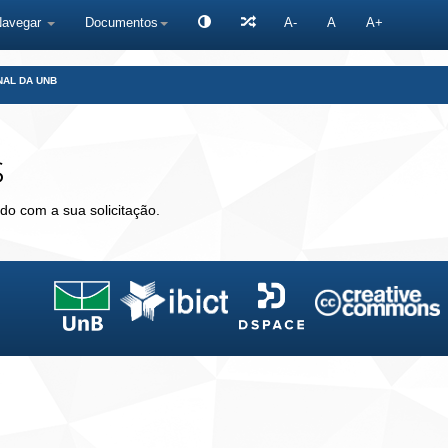
Navegar
Documentos
A-
A
A+
NAL DA UNB
s
do com a sua solicitação.