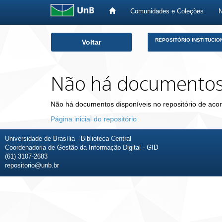
Comunidades e Coleções
Skip
REPOSITÓRIO INSTITUCIO
Voltar
navigation
Não há documento
Não há documentos disponíveis no repositório de acor
Página inicial do repositório
Universidade de Brasília - Biblioteca Central
Coordenadoria de Gestão da Informação Digital - GID
(61) 3107-2683
repositorio@unb.br