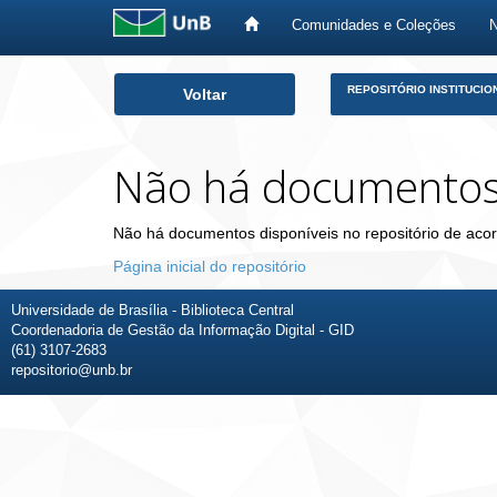
Comunidades e Coleções
Skip
REPOSITÓRIO INSTITUCIO
Voltar
navigation
Não há documento
Não há documentos disponíveis no repositório de acor
Página inicial do repositório
Universidade de Brasília - Biblioteca Central
Coordenadoria de Gestão da Informação Digital - GID
(61) 3107-2683
repositorio@unb.br