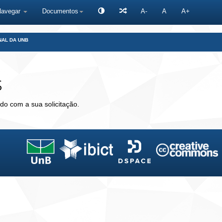
Navegar
Documentos
A-
A
A+
NAL DA UNB
s
do com a sua solicitação.