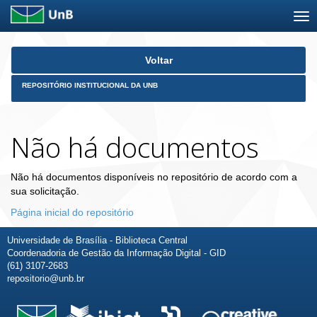
Skip
Voltar
navigation
REPOSITÓRIO INSTITUCIONAL DA UNB
Não há documentos
Não há documentos disponíveis no repositório de acordo com a
sua solicitação.
Página inicial do repositório
Universidade de Brasília - Biblioteca Central
Coordenadoria de Gestão da Informação Digital - GID
(61) 3107-2683
repositorio@unb.br