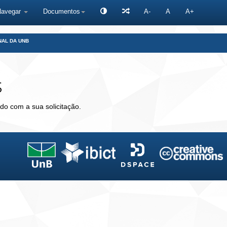
Navegar
Documentos
A-
A
A+
NAL DA UNB
s
do com a sua solicitação.