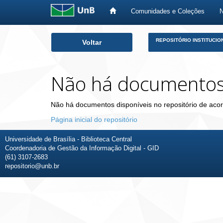
Comunidades e Coleções
Skip
REPOSITÓRIO INSTITUCIO
Voltar
navigation
Não há documento
Não há documentos disponíveis no repositório de acor
Página inicial do repositório
Universidade de Brasília - Biblioteca Central
Coordenadoria de Gestão da Informação Digital - GID
(61) 3107-2683
repositorio@unb.br