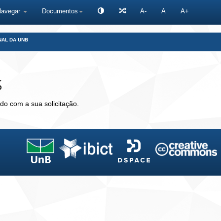
Navegar
Documentos
A-
A
A+
NAL DA UNB
s
do com a sua solicitação.