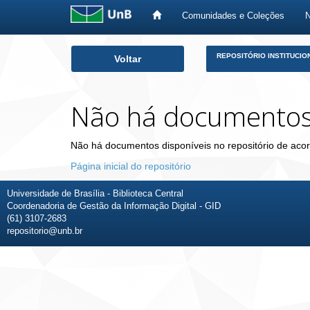
Comunidades e Coleções
Skip
REPOSITÓRIO INSTITUCIO
Voltar
navigation
Não há documento
Não há documentos disponíveis no repositório de acor
Página inicial do repositório
Universidade de Brasília - Biblioteca Central
Coordenadoria de Gestão da Informação Digital - GID
(61) 3107-2683
repositorio@unb.br