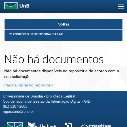
Skip
Voltar
navigation
REPOSITÓRIO INSTITUCIONAL DA UNB
Não há documentos
Não há documentos disponíveis no repositório de acordo com a
sua solicitação.
Página inicial do repositório
Universidade de Brasília - Biblioteca Central
Coordenadoria de Gestão da Informação Digital - GID
(61) 3107-2683
repositorio@unb.br