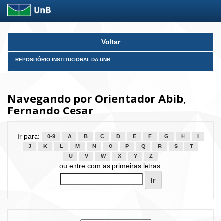
Skip
Voltar
navigation
REPOSITÓRIO INSTITUCIONAL DA UNB
Navegando por Orientador Abib,
Fernando Cesar
Ir para:
0-9
A
B
C
D
E
F
G
H
I
J
K
L
M
N
O
P
Q
R
S
T
U
V
W
X
Y
Z
ou entre com as primeiras letras: