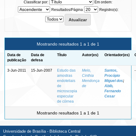
Classificar por:
Em ordem:
Resultados/Página
Registro(s):
Mostrando resultados 1 a 1 de 1
Data de
Data de
Título
Autor(es)
Orientador(es)
publicação
defesa
3-Jun-2011
15-Jun-2007
Estudo das
Melo,
Santos,
-
amostras
Cinthia
Procópio
endoteliais
Mendonça
Miguel dos
;
de
de
Abib,
microscopia
Fernando
especular
Cesar
de córnea
Mostrando resultados 1 a 1 de 1
Universidade de Brasília - Biblioteca Central