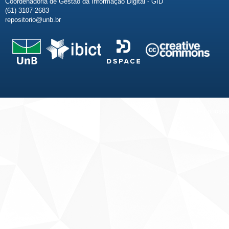
Coordenadoria de Gestão da Informação Digital - GID
(61) 3107-2683
repositorio@unb.br
Fale conosco
Sobre